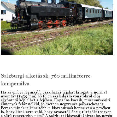
Salzburgi alkotások, 760 milliméterre
komponálva
Ha az ember leginkább csak hazai tájakat látogat, a normál
nyomtáv (1435 mm) bő felén szaladgáló vonatokról elég
egyöntetű kép élhet a fejében. Fapados kocsik, múzeumvasúti
élmények felár nélkül, jó esetben negyvenes pályasebesség.
Persze minek is kéne több, a kisvasútnak benne van a nevében
is, hogy kicsi, arra való, hogy tavasztól-őszig túrázókat vigyen
a sűrű rengetegbe, nem? A salzburgi kisvasút (hivatalos nevén