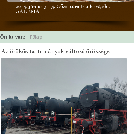
2015. június 3 - 5. Gőzöstúra frank svájcba -
GALÉRIA
Ön itt van:
Főlap
Az örökös tartományok változó öröksége