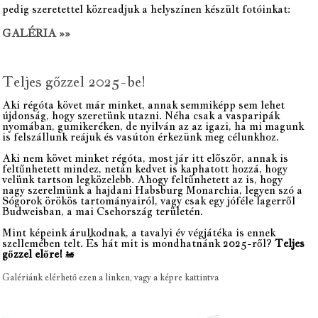
pedig szeretettel közreadjuk a helyszínen készült fotóinkat:
GALÉRIA »»
Teljes gőzzel 2025-be!
Aki régóta követ már minket, annak semmiképp sem lehet
újdonság, hogy szeretünk utazni. Néha csak a vasparipák
nyomában, gumikeréken, de nyilván az az igazi, ha mi magunk
is felszállunk reájuk és vasúton érkezünk meg célunkhoz.
Aki nem követ minket régóta, most jár itt először, annak is
feltűnhetett mindez, netán kedvet is kaphatott hozzá, hogy
velünk tartson legközelebb. Ahogy feltűnhetett az is, hogy
nagy szerelmünk a hajdani Habsburg Monarchia, legyen szó a
Sógorok örökös tartományairól, vagy csak egy jóféle lagerről
Budweisban, a mai Csehország területén.
Mint képeink árulkodnak, a tavalyi év végjátéka is ennek
szellemében telt. És hát mit is mondhatnánk 2025-ről?
Teljes
gőzzel előre!
🚂
Galériánk elérhető ezen a linken, vagy a képre kattintva