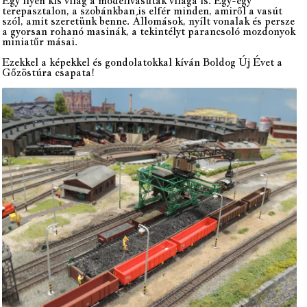
Egy ilyen kis világ a modellvasutak világa is. Egy-egy
terepasztalon, a szobánkban is elfér minden, amiről a vasút
szól, amit szeretünk benne. Állomások, nyílt vonalak és persze
a gyorsan rohanó masinák, a tekintélyt parancsoló mozdonyok
miniatűr másai.
Ezekkel a képekkel és gondolatokkal kíván Boldog Új Évet a
Gőzöstúra csapata!