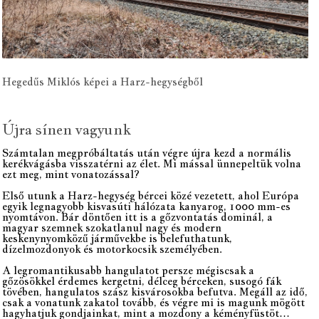
Hegedűs Miklós képei a Harz-hegységből
Újra sínen vagyunk
Számtalan megpróbáltatás után végre újra kezd a normális
kerékvágásba visszatérni az élet. Mi mással ünnepeltük volna
ezt meg, mint vonatozással?
Első utunk a Harz-hegység bércei közé vezetett, ahol Európa
egyik legnagyobb kisvasúti hálózata kanyarog, 1000 mm-es
nyomtávon. Bár döntően itt is a gőzvontatás dominál, a
magyar szemnek szokatlanul nagy és modern
keskenynyomközű járművekbe is belefuthatunk,
dízelmozdonyok és motorkocsik személyében.
A legromantikusabb hangulatot persze mégiscsak a
gőzösökkel érdemes kergetni, délceg bérceken, susogó fák
tövében, hangulatos szász kisvárosokba befutva. Megáll az idő,
csak a vonatunk zakatol tovább, és végre mi is magunk mögött
hagyhatjuk gondjainkat, mint a mozdony a kéményfüstöt…