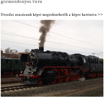
gőzmozdonyos túra
Drezdai utazásunk képei megtekinthetők a képre kattintva >>