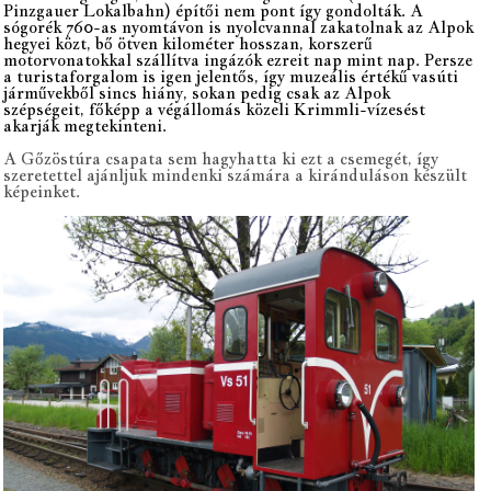
Pinzgauer Lokalbahn) építői nem pont így gondolták. A
sógorék 760-as nyomtávon is nyolcvannal zakatolnak az Alpok
hegyei közt, bő ötven kilométer hosszan, korszerű
motorvonatokkal szállítva ingázók ezreit nap mint nap. Persze
a turistaforgalom is igen jelentős, így muzeális értékű vasúti
járművekből sincs hiány, sokan pedig csak az Alpok
szépségeit, főképp a végállomás közeli Krimmli-vízesést
akarják megtekinteni.
A Gőzöstúra csapata sem hagyhatta ki ezt a csemegét, így
szeretettel ajánljuk mindenki számára a kiránduláson készült
képeinket.