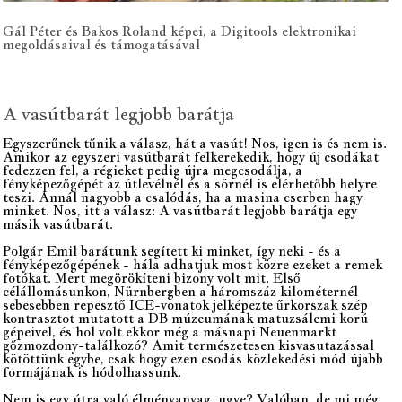
Gál Péter és Bakos Roland képei, a Digitools elektronikai
megoldásaival és támogatásával
A vasútbarát legjobb barátja
Egyszerűnek tűnik a válasz, hát a vasút! Nos, igen is és nem is.
Amikor az egyszeri vasútbarát felkerekedik, hogy új csodákat
fedezzen fel, a régieket pedig újra megcsodálja, a
fényképezőgépét az útlevélnél és a sörnél is elérhetőbb helyre
teszi. Annál nagyobb a csalódás, ha a masina cserben hagy
minket. Nos, itt a válasz: A vasútbarát legjobb barátja egy
másik vasútbarát.
Polgár Emil barátunk segített ki minket, így neki - és a
fényképezőgépének - hála adhatjuk most közre ezeket a remek
fotókat. Mert megörökíteni bizony volt mit. Első
célállomásunkon, Nürnbergben a háromszáz kilométernél
sebesebben repesztő ICE-vonatok jelképezte űrkorszak szép
kontrasztot mutatott a DB múzeumának matuzsálemi korú
gépeivel, és hol volt ekkor még a másnapi Neuenmarkt
gőzmozdony-találkozó? Amit természetesen kisvasutazással
kötöttünk egybe, csak hogy ezen csodás közlekedési mód újabb
formájának is hódolhassunk.
Nem is egy útra való élményanyag, ugye? Valóban, de mi még