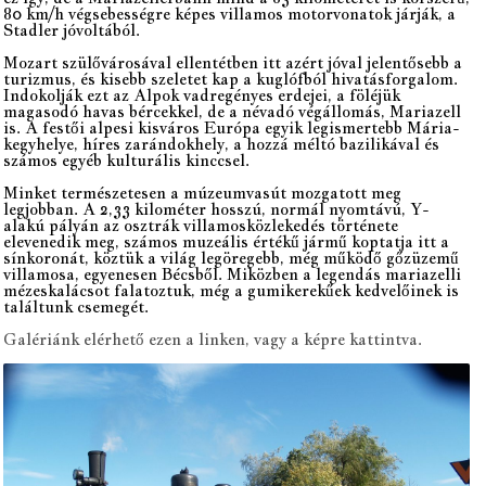
80 km/h végsebességre képes villamos motorvonatok járják, a
Stadler jóvoltából.
Mozart szülővárosával ellentétben itt azért jóval jelentősebb a
turizmus, és kisebb szeletet kap a kuglófból hivatásforgalom.
Indokolják ezt az Alpok vadregényes erdejei, a föléjük
magasodó havas bércekkel, de a névadó végállomás, Mariazell
is. A festői alpesi kisváros Európa egyik legismertebb Mária-
kegyhelye, híres zarándokhely, a hozzá méltó bazilikával és
számos egyéb kulturális kinccsel.
Minket természetesen a múzeumvasút mozgatott meg
legjobban. A 2,33 kilométer hosszú, normál nyomtávú, Y-
alakú pályán az osztrák villamosközlekedés története
elevenedik meg, számos muzeális értékű jármű koptatja itt a
sínkoronát, köztük a világ legöregebb, még működő gőzüzemű
villamosa, egyenesen Bécsből. Miközben a legendás mariazelli
mézeskalácsot falatoztuk, még a gumikerekűek kedvelőinek is
találtunk csemegét.
Galériánk elérhető ezen a linken, vagy a képre kattintva.