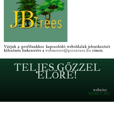
Várjuk a profilunkhoz kapcsolódó weboldalak jelentkezését
kölcsönös linkcserére a
webmester@gozostura.hu
címen.
TELJES GŐZZEL
ELŐRE!
website:
NEBET.HU