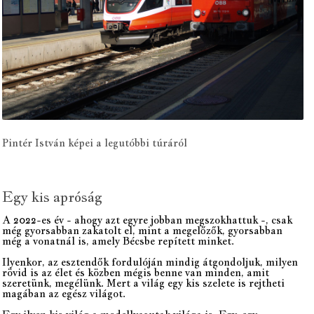
Pintér István képei a legutóbbi túráról
Egy kis apróság
A 2022-es év - ahogy azt egyre jobban megszokhattuk -, csak
még gyorsabban zakatolt el, mint a megelőzők, gyorsabban
még a vonatnál is, amely Bécsbe repített minket.
Ilyenkor, az esztendők fordulóján mindig átgondoljuk, milyen
rövid is az élet és közben mégis benne van minden, amit
szeretünk, megélünk. Mert a világ egy kis szelete is rejtheti
magában az egész világot.