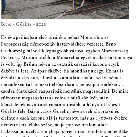
Brno - Görlitz - 2026
Ez év áprilisában első túránk a néhai Monarchia és
Poroszország német-szláv határvidékére vezetett. Brno
Csehország második legnagyobb városa, egyben Morvaország
fővárosa. Miután utóbbi a Monarchia egyik örökös tartománya
is volt, így Brünn néven az osztrák császári korona egyik
ékköve is lett. Az ipar ékköve, ha mondhatjuk így. Ez ma is
érződik a városon, ahová a számtalan csodás szláv-német
műemléken túl mi azért elsősorban a nehézipar emlékeit, a
csodás füstokádó vasparipák mentünk megcsodálni. De mire
túlzottan megszokhattuk volna a sűrű sör ízét, már
kénytelenek is voltunk rohanni tovább, a hányatott sorsú
Görlitz felé. Bár a város Gorelic néven cseh alapítású és
eleinte a cseh korona alá is tartozott, már az 1300-as évekre
németté lett, előbb szász, majd porosz uralom alatt.
Lakossága, nyelve, konyhája, sörei, utcái, épületei, műemlékei