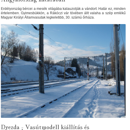
Erdélyország bércei a mesék világába kalauzolják a vándort. Határ ez, minden
értelemben. Gyimesbükkön, a Rákóczi vár tövében állt valaha a szép emlékű
Magyar Királyi Államvasutak legkeletibb, 30. számú őrháza.
Drezda - Vasútmodell kiállítás és