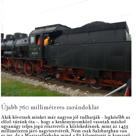
Újabb 760 milliméteres zarándoklat
Akik követnek minket már nagyon jól tudhatják - legkésőbb az
előző túránk óta -, hogy a keskenynyomközű vasutak máshol
ugyanúgy teljes jogú résztvevői a közlekedésnek, mint az 1435
milliméteren járó nagytestvéreik. Nem csak Salzburgban van
ez így, de a Mariazellerbahn mind a 83 kilométerét is korszerű,