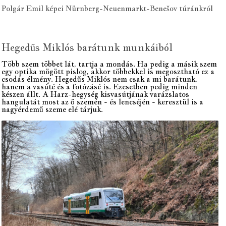
Polgár Emil képei Nürnberg-Neuenmarkt-Bene
šov túránkról
Hegedűs Miklós barátunk munkáiból
Több szem többet lát, tartja a mondás. Ha pedig a másik szem
egy optika mögött pislog, akkor többekkel is megosztható ez a
csodás élmény. Hegedűs Miklós nem csak a mi barátunk,
hanem a vasúté és a fotózásé is. Ezesetben pedig minden
készen állt. A Harz-hegység kisvasútjának varázslatos
hangulatát most az ő szemén - és lencséjén - keresztül is a
nagyérdemű szeme elé tárjuk.