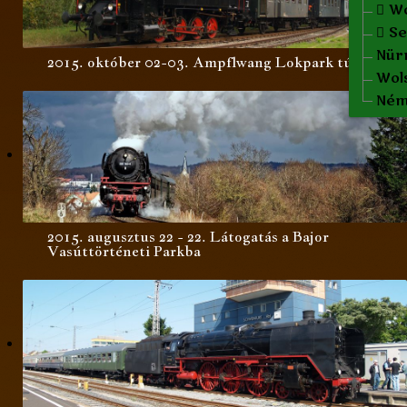
Spi
Fr
Wo
Nö
Se
Nür
A
2015. október 02-03. Ampflwang Lokpark túra
Wols
Ném
2015. augusztus 22 - 22. Látogatás a Bajor
Vasúttörténeti Parkba