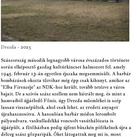
Drezda - 2025
Szászország második legnagyobb városa évszázados története
során elképesztő gazdag kultúrkincset halmozott fel, amely
1945. február 13-án egyetlen éjszaka megsemmisült. A barbár
bombázások okozta tűzvihar még épp csak kihunyt, amikor az
"Elba Firenzéje" az NDK-hoz került, tovább tetézve a város
bajait. De a szívós szász szellem nem hátrált meg, és mint a
hamvaiból újjáéledő Főnix, úgy Drezda műemlékei is szép
lassan visszaépültek, ahol csak lehet, az eredeti anyagot
újrahasznosítva. A hasonlóan barbár módon lerombolt
pályaudvara, vashulladékká roncsolt vasúthálózata is
újjáépült, a fűtőházban pedig újfent büszkén pöfékelnek újra a
délceg szász gőzparipák. Őket látogattuk meg mi is, most