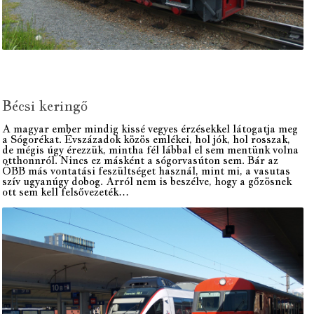
Bécsi keringő
A magyar ember mindig kissé vegyes érzésekkel látogatja meg
a Sógorékat. Évszázadok közös emlékei, hol jók, hol rosszak,
de mégis úgy érezzük, mintha fél lábbal el sem mentünk volna
otthonnról. Nincs ez másként a sógorvasúton sem. Bár az
ÖBB más vontatási feszültséget használ, mint mi, a vasutas
szív ugyanúgy dobog. Arról nem is beszélve, hogy a gőzösnek
ott sem kell felsővezeték…