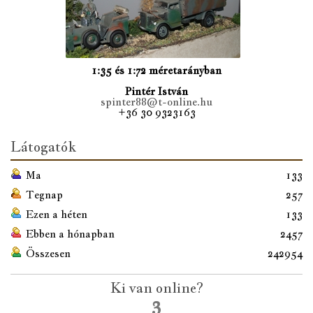
1:35 és 1:72 méretarányban
Pintér István
spinter88@t-online.hu
+36 30 9323163
Látogatók
Ma
133
Tegnap
257
Ezen a héten
133
Ebben a hónapban
2457
Összesen
242954
Ki van online?
3