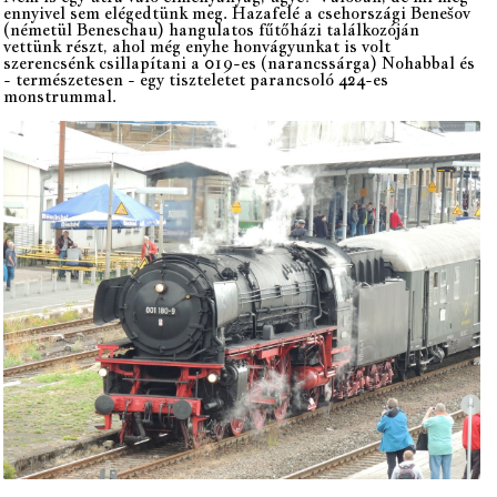
ennyivel sem elégedtünk meg. Hazafelé a csehországi Benešov
(németül Beneschau) hangulatos fűtőházi találkozóján
vettünk részt, ahol még enyhe honvágyunkat is volt
szerencsénk csillapítani a 019-es (narancssárga) Nohabbal és
- természetesen - egy tiszteletet parancsoló 424-es
monstrummal.