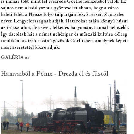
is immár több mint fél évezrede Goethe nemzetéből valók. Ez
sajnos nem akadályozta a győzteseket abban, hogy a város
keleti felét, a Neisse folyó túlpartján fekvő részeit Zgorzelec
néven Lengyelországnak adják. Határokat talán könnyű húzni
az íróasztalon, de szívet, lelket és hagyományt annál nehezebb.
Így dacoltak hát a német nehézipar és műszaki kultúra délceg
tanúiként az izzó kazánú gőzösök Görlitzben, amelynek képeit
most szeretettel közre adjuk.
GALÉRIA »»
Hamvaiból a Főnix - Drezda él és füstöl