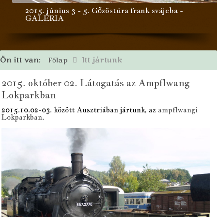
2015. június 3 - 5. Gőzöstúra frank svájcba -
GALÉRIA
Ön itt van:
Itt jártunk
Főlap
2015. október 02. Látogatás az Ampflwang
Lokparkban
2015.10.02-03. között Ausztriában jártunk, az
ampflwangi
Lokparkban
.