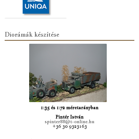
Diorámák készítése
1:35 és 1:72 méretarányban
Pintér István
spinter88@t-online.hu
+36 30 9323163