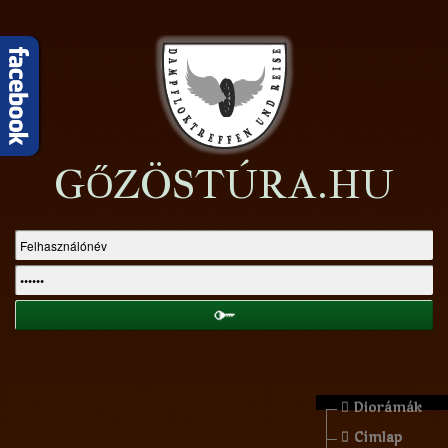
GŐZÖSTÚRA.HU
Diorámák
Címlap