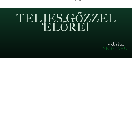
TELJES GŐZZEL
ELŐRE!
website:
NEBET.HU