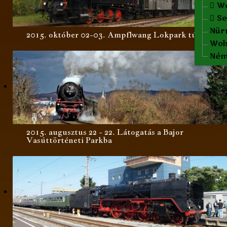
Spi
Fr
Wo
Nö
Se
Nür
A
2015. október 02-03. Ampflwang Lokpark túra
Wols
Ném
2015. augusztus 22 - 22. Látogatás a Bajor
Vasúttörténeti Parkba