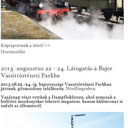
Képriportunk a útról >>
Hozzászólás
2015. augusztus 22 - 24. Látogatás a Bajor
Vasúttörténeti Parkba
2015.08.22.-24.-ig. bajorországi Vasuttörténeti Parkban
jártunk, gőzmozdony találkozón,
Nördlingenben
.
Vasárnap részt vettünk a Dampflokfesten, ahol nemcsak a
befűtött mozdonyokat lehetett megnézni, hanem különvonat is
indult az állomásról.