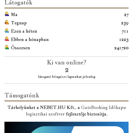
Látogatók
Ma
27
Tegnap
239
Ezen a héten
711
Ebben a hónapban
1223
Összesen
241720
Ki van online?
2
látogató böngészi lapunkat jelenleg
Támogatónk
Tárhelyünket a NEBET.HU Kft., a
GateBooking Időkapu
logisztikai szoftver
fejlesztője biztosítja.