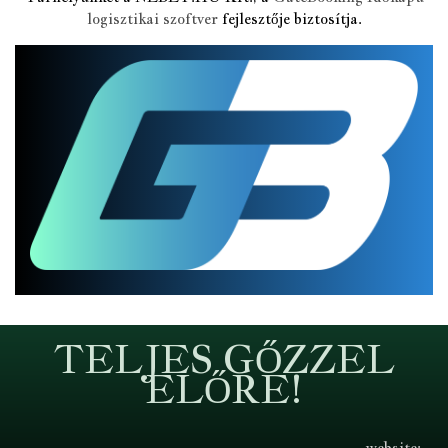
logisztikai szoftver
fejlesztője biztosítja.
TELJES GŐZZEL
ELŐRE!
website: