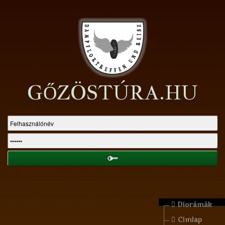
GŐZÖSTÚRA.HU
Diorámák
Címlap