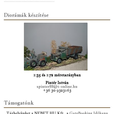
Diorámák készítése
1:35 és 1:72 méretarányban
Pintér István
spinter88@t-online.hu
+36 30 9323163
Támogatónk
Tárhelyünket a NEBET.HU Kft., a
GateBooking Időkapu