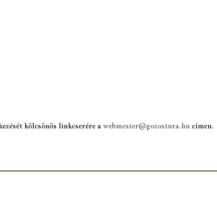
kezését kölcsönös linkcserére a
webmester@gozostura.hu
címen.