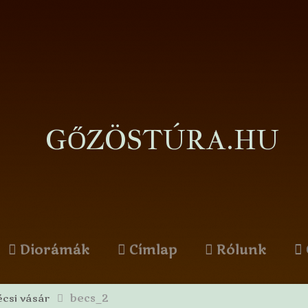
GŐZÖSTÚRA.HU
Diorámák
Címlap
Rólunk
becs_2
écsi vásár