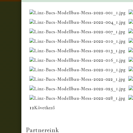
1
2
Következő
AdmirorGallery 5.0.0
, author/s
Vasiljevski
&
Kekeljevic
.
Partnereink