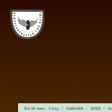
Ön itt van:
Galériák
2022
Főlap
B