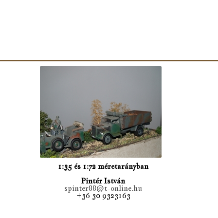
1:35 és 1:72 méretarányban
Pintér István
spinter88@t-online.hu
+36 30 9323163