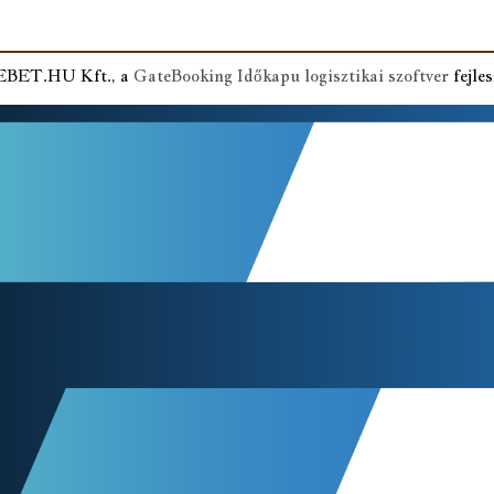
NEBET.HU Kft., a
GateBooking Időkapu logisztikai szoftver
fejles