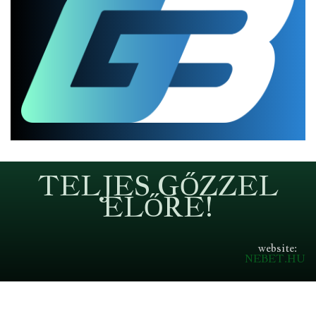
TELJES GŐZZEL
ELŐRE!
website:
NEBET.HU