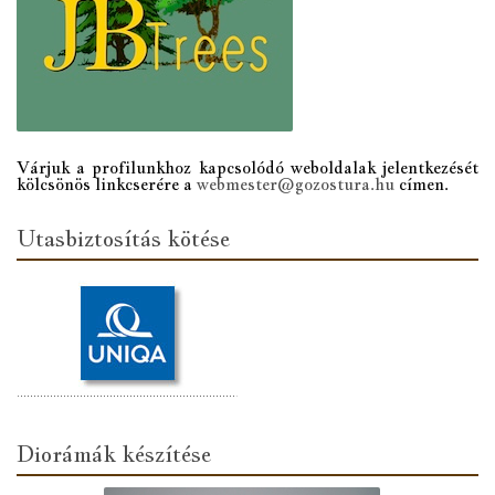
Várjuk a profilunkhoz kapcsolódó weboldalak jelentkezését
kölcsönös linkcserére a
webmester@gozostura.hu
címen.
Utasbiztosítás kötése
Diorámák készítése