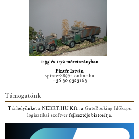
1:35 és 1:72 méretarányban
Pintér István
spinter88@t-online.hu
+36 30 9323163
Támogatónk
Tárhelyünket a NEBET.HU Kft., a
GateBooking Időkapu
logisztikai szoftver
fejlesztője biztosítja.