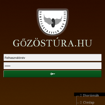
GŐZÖSTÚRA.HU
Diorámák
Címlap