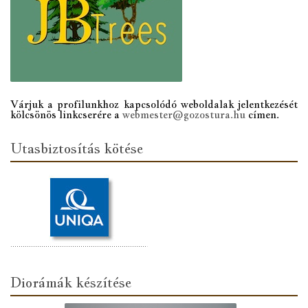
Várjuk a profilunkhoz kapcsolódó weboldalak jelentkezését
kölcsönös linkcserére a
webmester@gozostura.hu
címen.
Utasbiztosítás kötése
Diorámák készítése