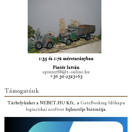
1:35 és 1:72 méretarányban
Pintér István
spinter88@t-online.hu
+36 30 9323163
Támogatónk
Tárhelyünket a NEBET.HU Kft., a
GateBooking Időkapu
logisztikai szoftver
fejlesztője biztosítja.