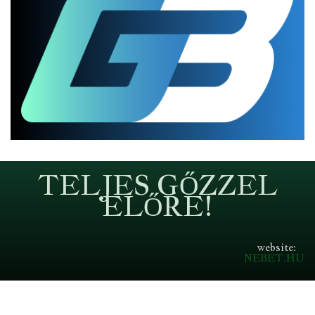
TELJES GŐZZEL
ELŐRE!
website:
NEBET.HU