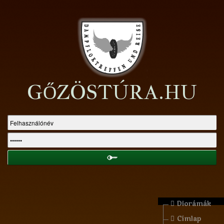
GŐZÖSTÚRA.HU
Diorámák
Címlap