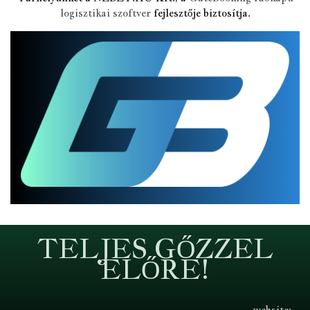
logisztikai szoftver
fejlesztője biztosítja.
TELJES GŐZZEL
ELŐRE!
website: