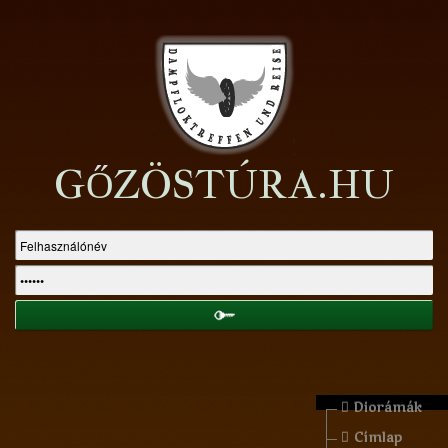
GŐZÖSTÚRA.HU
Diorámák
Címlap