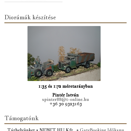
Diorámák készítése
1:35 és 1:72 méretarányban
Pintér István
spinter88@t-online.hu
+36 30 9323163
Támogatónk
Tárhelyünket a NEBET.HU Kft., a
GateBooking Időkapu