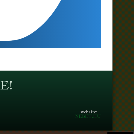
E!
website:
NEBET.HU