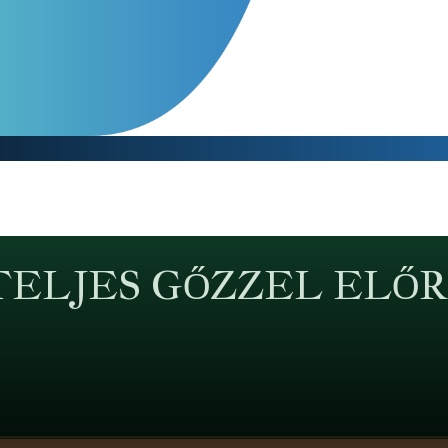
TELJES GŐZZEL ELŐR