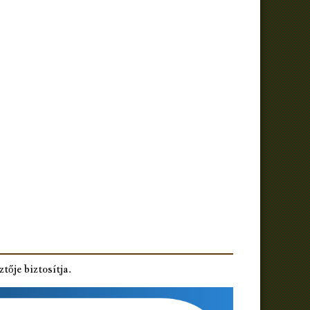
ztője biztosítja.