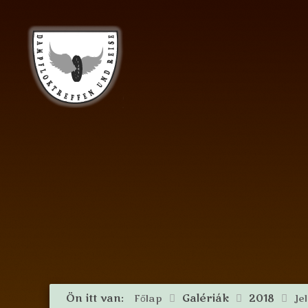
Ön itt van:
Galériák
2018
Főlap
Je