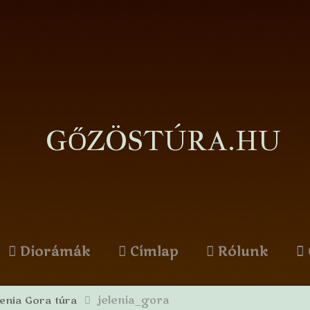
GŐZÖSTÚRA.HU
Diorámák
Címlap
Rólunk
jelenia_gora
lenia Gora túra