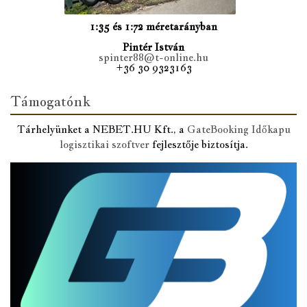
1:35 és 1:72 méretarányban
Pintér István
spinter88@t-online.hu
+36 30 9323163
Támogatónk
Tárhelyünket a NEBET.HU Kft., a
GateBooking Időkapu
logisztikai szoftver
fejlesztője biztosítja.