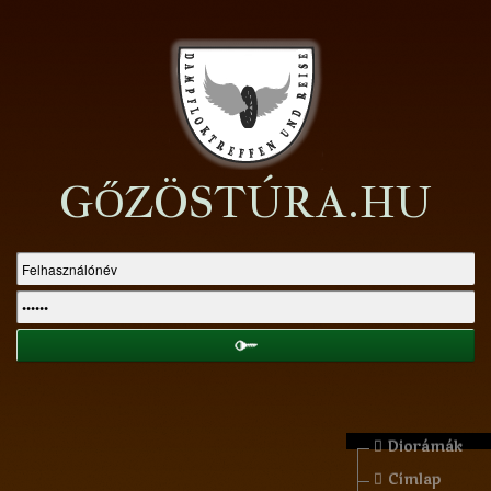
GŐZÖSTÚRA.HU
Diorámák
Címlap