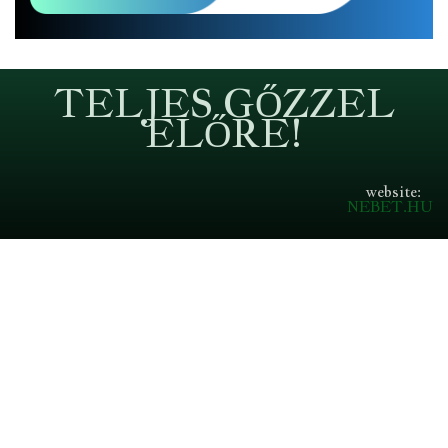
TELJES GŐZZEL
ELŐRE!
website:
NEBET.HU