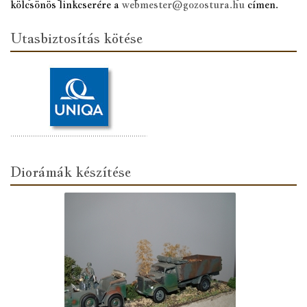
kölcsönös linkcserére a
webmester@gozostura.hu
címen.
Utasbiztosítás kötése
Diorámák készítése