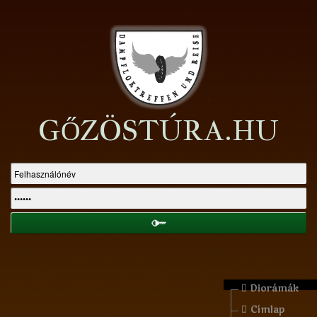
GŐZÖSTÚRA.HU
Diorámák
Címlap