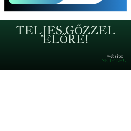
TELJES GŐZZEL
ELŐRE!
website:
NEBET.HU