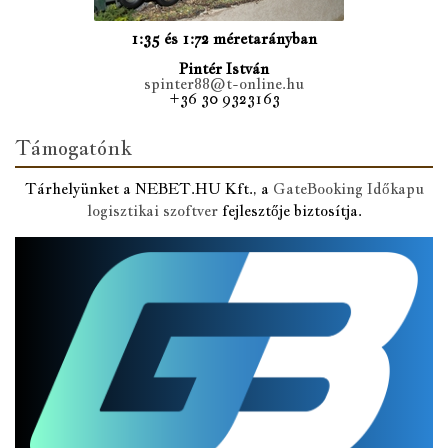
1:35 és 1:72 méretarányban
Pintér István
spinter88@t-online.hu
+36 30 9323163
Támogatónk
Tárhelyünket a NEBET.HU Kft., a
GateBooking Időkapu
logisztikai szoftver
fejlesztője biztosítja.