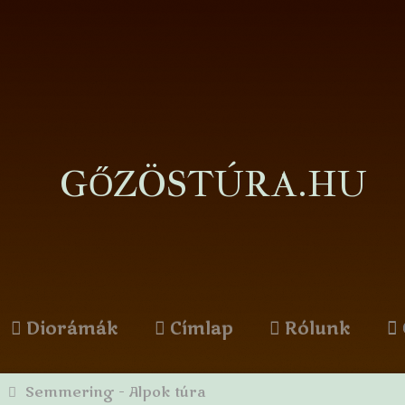
GŐZÖSTÚRA.HU
Diorámák
Címlap
Rólunk
k
Semmering - Alpok túra