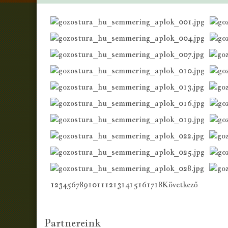
1
2
3
4
5
6
7
8
9
10
11
12
13
14
15
16
17
18
Következő
AdmirorGallery 5.0.0
, author/s
Vasiljevski
&
Kekeljevic
.
Partnereink