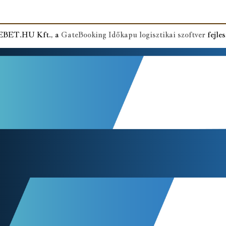
NEBET.HU Kft., a
GateBooking Időkapu logisztikai szoftver
fejles