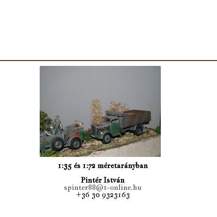
1:35 és 1:72 méretarányban
Pintér István
spinter88@t-online.hu
+36 30 9323163