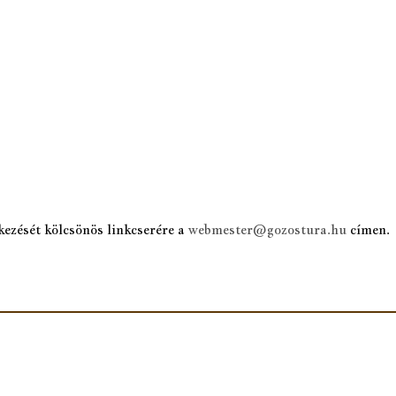
kezését kölcsönös linkcserére a
webmester@gozostura.hu
címen.