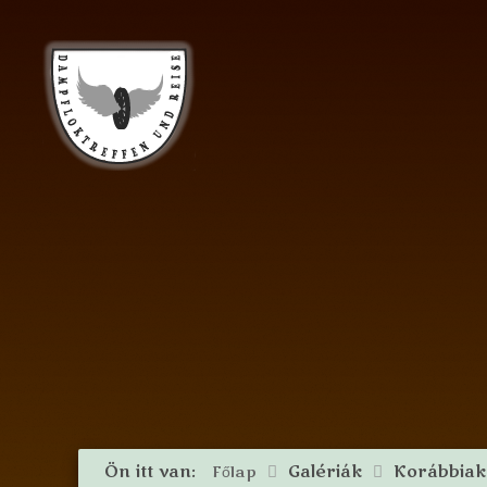
Ön itt van:
Galériák
Korábbia
Főlap