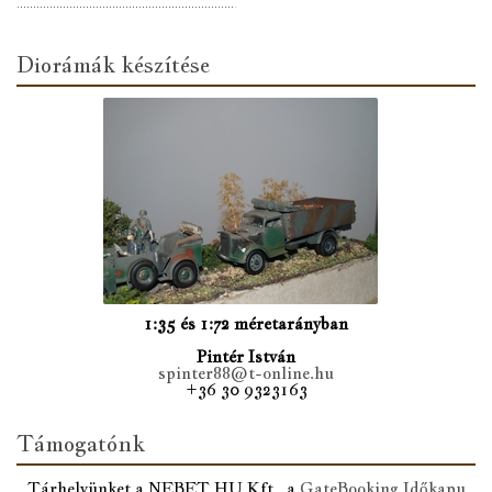
Diorámák készítése
1:35 és 1:72 méretarányban
Pintér István
spinter88@t-online.hu
+36 30 9323163
Támogatónk
Tárhelyünket a NEBET.HU Kft., a
GateBooking Időkapu