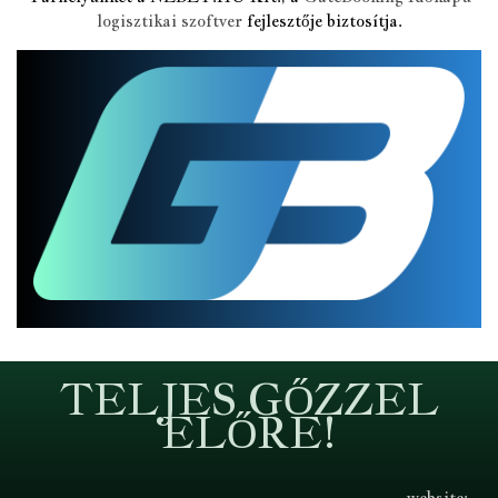
logisztikai szoftver
fejlesztője biztosítja.
TELJES GŐZZEL
ELŐRE!
website: