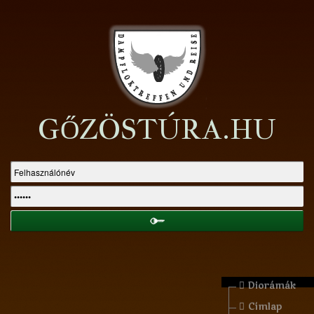
GŐZÖSTÚRA.HU
Diorámák
Címlap