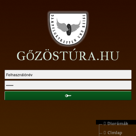
GŐZÖSTÚRA.HU
Diorámák
Címlap