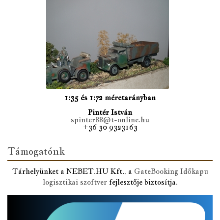
1:35 és 1:72 méretarányban
Pintér István
spinter88@t-online.hu
+36 30 9323163
Támogatónk
Tárhelyünket a NEBET.HU Kft., a
GateBooking Időkapu
logisztikai szoftver
fejlesztője biztosítja.