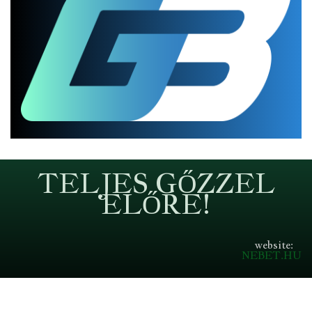
TELJES GŐZZEL
ELŐRE!
website:
NEBET.HU