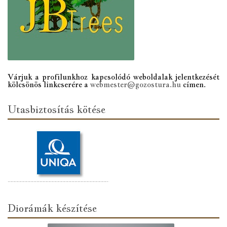
Várjuk a profilunkhoz kapcsolódó weboldalak jelentkezését
kölcsönös linkcserére a
webmester@gozostura.hu
címen.
Utasbiztosítás kötése
Diorámák készítése